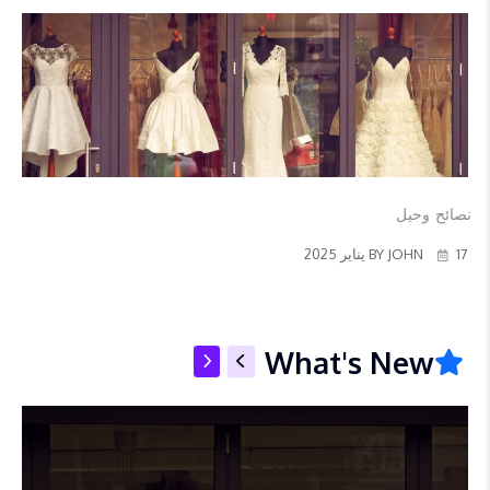
نصائح وحيل
أفضل تقنيات لتحسين ...
17 يناير 2025
BY JOHN
What's New
نصائح وحيل
تاريخ وتطور لعبة ال...