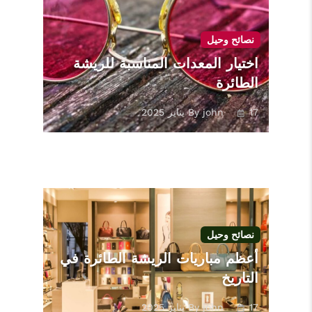
نصائح وحيل
اختيار المعدات المناسبة للريشة
الطائرة
17 يناير 2025
By john
نصائح وحيل
أعظم مباريات الريشة الطائرة في
التاريخ
17 يناير 2025
By john